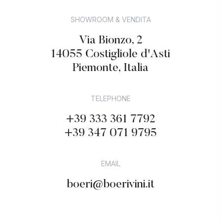
CONTACT
SHOWROOM & VENDITA
Via Bionzo, 2
14055 Costigliole d'Asti
Digital Design by Cosmo
Piemonte, Italia
TELEPHONE
+39 333 361 7792
+39 347 071 9795
EMAIL
boeri@boerivini.it