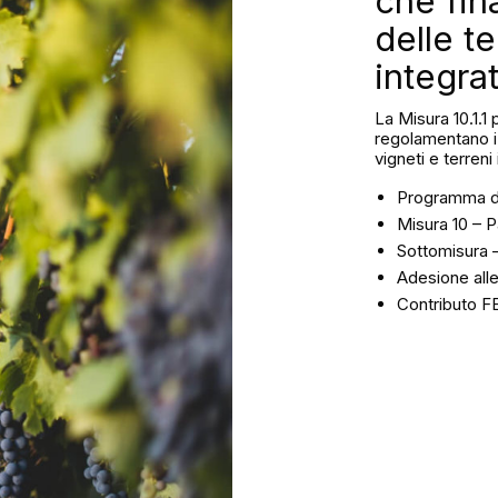
che fin
delle t
integrat
La Misura 10.1.1
regolamentano i 
vigneti e terren
Programma di
Misura 10 – 
Sottomisura –
Adesione alle
Contributo F