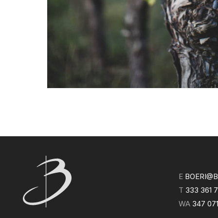
E
BOERI@BO
T
333 361 
WA
347 07