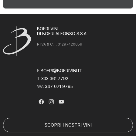
BOERI VINI
DI BOERI ALFONSO S.S.A.
P.IVA & C.F. 01297420059
E
BOERI@BOERIVINI.IT
T
333 361 7792
WA
347 071 9795
SCOPRI I NOSTRI VINI