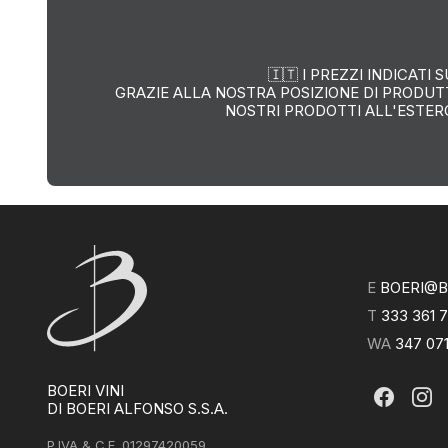
🇮🇹
I PREZZI INDICATI
GRAZIE ALLA NOSTRA POSIZIONE DI PRODUTT
NOSTRI PRODOTTI ALL'ESTERO
E
BOERI@BO
T
333 361 
WA
347 07
BOERI VINI
DI BOERI ALFONSO S.S.A.
P.IVA & C.F. 01297420059