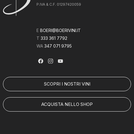
P.IVA & C.F. 01297420059
E
BOERI@BOERIVINI.IT
T
333 361 7792
WA
347 071 9795
SCOPRI I NOSTRI VINI
ACQUISTA NELLO SHOP