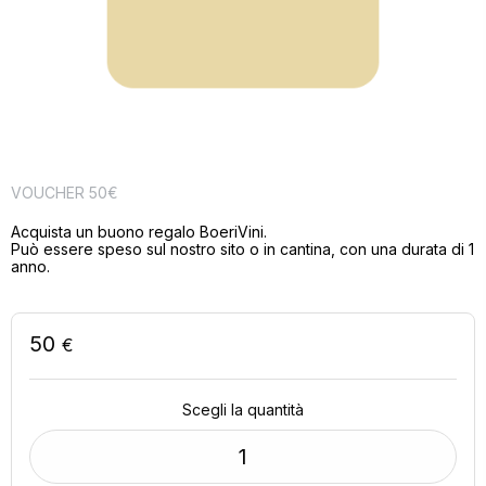
SPEDIZIONE
CONDIZIONI DI VENDITA
SMALTIMENTO
CONTATTI
Digital Design by Cosmo
VOUCHER 50€
Acquista un buono regalo BoeriVini.
Può essere speso sul nostro sito o in cantina, con una durata di 1
anno.
50
€
Scegli la quantità