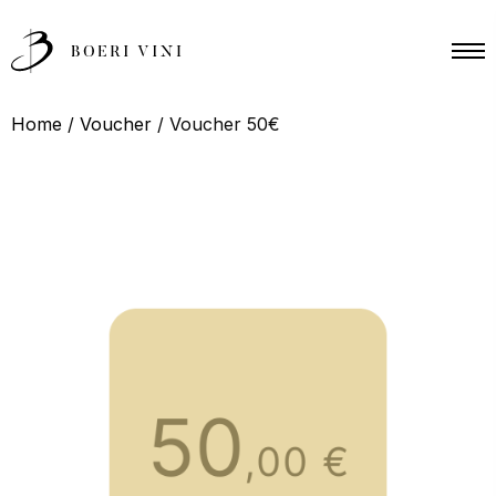
190
ITA
ENG
VINI
SHOP
Home
/
Voucher
/ Voucher 50€
SCOPRI
ACQUISTA
01
Incontra
LA NOSTRA FAMIGLIA
02
Esplora
LA NOSTRA PRODUZIONE
03
Vivi
LE NOSTRE ESPERIENZE