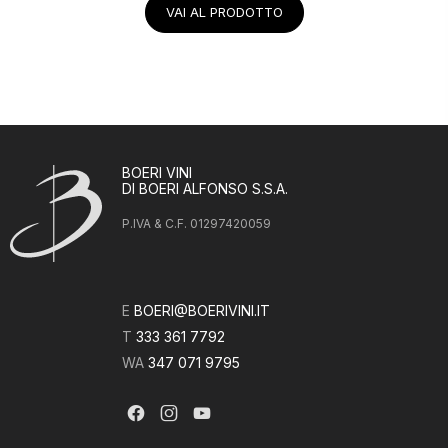
VAI AL PRODOTTO
BOERI VINI
DI BOERI ALFONSO S.S.A.
P.IVA & C.F. 01297420059
E
BOERI@BOERIVINI.IT
T
333 361 7792
WA
347 071 9795