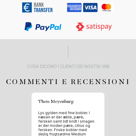
COSA DICONO I CLIENTI DEI NOSTRI VINI
COMMENTI E RECENSIONI
Theis Meyenburg
Lys gylden med fine bobler. I
næsen er der æble, pære,
fersken samt lidt kridt I smagen
er der moden pære, citrus og
fersken. Friske bobler med
dejlig frugtsødme Medium