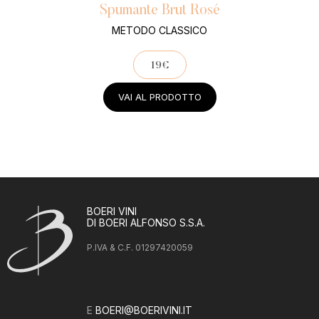
Spumante Brut Rosé
METODO CLASSICO
19€
VAI AL PRODOTTO
BOERI VINI
DI BOERI ALFONSO S.S.A.
P.IVA & C.F. 01297420059
E
BOERI@BOERIVINI.IT