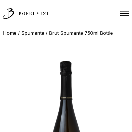
190
ITA
ENG
VINI
SHOP
Home
/
Spumante
/ Brut Spumante 750ml Bottle
SCOPRI
ACQUISTA
01
Meet
OUR FAMILY
02
Explore
OUR PRODUCTION
03
Live
OUR EXPERIENCES