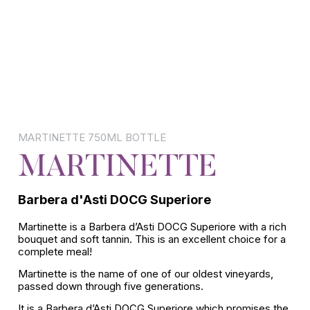
9
Explore
OUR PRODUCTION
CONTACT
MARTINETTE 750ML BOTTLE
MARTINETTE
Barbera d'Asti DOCG Superiore
Martinette is a Barbera d’Asti DOCG Superiore with a rich
bouquet and soft tannin. This is an excellent choice for a
complete meal!
Martinette is the name of one of our oldest vineyards,
passed down through five generations.
It is a Barbera d’Asti DOCG Superiore which promises the