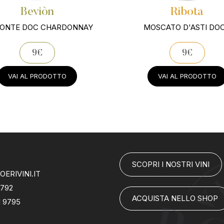
Beviòn
Ribota
MONTE DOC CHARDONNAY
MOSCATO D'ASTI DO
9€
9€
VAI AL PRODOTTO
VAI AL PRODOTTO
SCOPRI I NOSTRI VINI
ERIVINI.IT
7792
ACQUISTA NELLO SHOP
1 9795