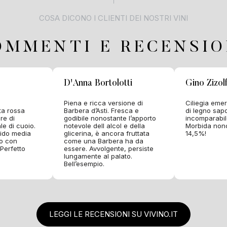
COSA DICONO I CLIENTI DEI NOSTRI VINI
OMMENTI E RECENSIO
D'Anna Bortolotti
Gino Zizolf
Piena e ricca versione di
Ciliegia eme
tta rossa
Barbera d’Asti. Fresca e
di legno sap
re di
godibile nonostante l’apporto
incomparabil
le di cuoio.
notevole dell alcol e della
Morbida nono
pido media
glicerina, è ancora fruttata
14,5%!
mo con
come una Barbera ha da
 Perfetto
essere. Avvolgente, persiste
lungamente al palato.
Bell’esempio.
LEGGI LE RECENSIONI SU VIVINO.IT