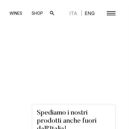
0
Live
ACQUISTA
Digital Design by Cosmo
ITA
ENG
WINES
SHOP
OUR EXPERIENCES
Spediamo i nostri
prodotti anche fuori