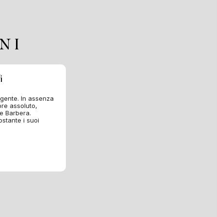
NI
i
rgente. In assenza
ore assoluto,
e Barbera.
stante i suoi