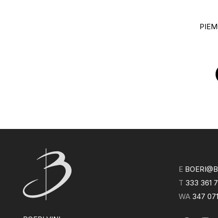
PIE
E
BOERI@BO
T
333 361 
WA
347 07